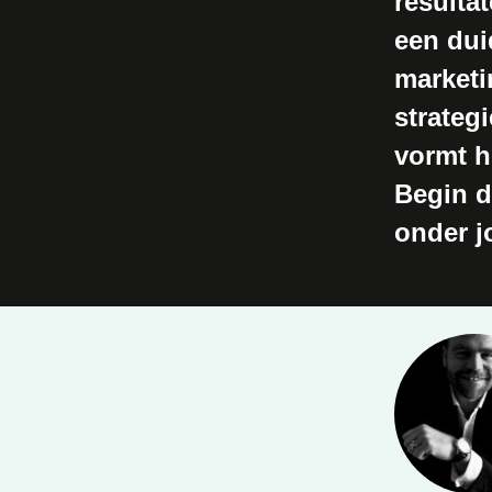
resulta
een dui
market
strateg
vormt h
Begin d
onder j