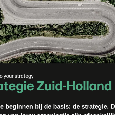
o
y
o
u
r
s
t
r
a
t
e
g
y
a
t
e
g
i
e
Z
u
i
d
-
H
o
l
l
a
n
d
e beginnen bij de basis: de strategie. 