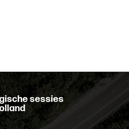
g
i
s
c
h
e
s
e
s
s
i
e
s
o
l
l
a
n
d