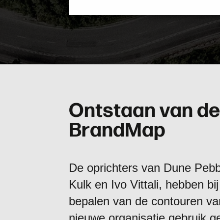
O
n
t
s
t
a
a
n
v
a
n
d
e
B
r
a
n
d
M
a
p
De oprichters van Dune Pebbl
Kulk en Ivo Vittali, hebben bij
bepalen van de contouren va
nieuwe organisatie gebruik 