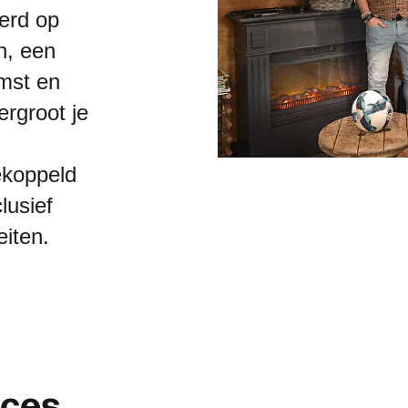
erd op
n, een
omst en
rgroot je
ekoppeld
lusief
eiten.
c
e
s