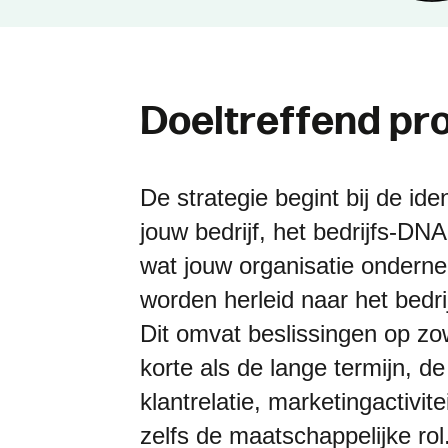
D
o
e
l
t
r
e
f
f
e
n
d
p
r
De strategie begint bij de iden
jouw bedrijf, het bedrijfs-DNA
wat jouw organisatie ondern
worden herleid naar het bedr
Dit omvat beslissingen op zo
korte als de lange termijn, de
klantrelatie, marketingactivite
zelfs de maatschappelijke rol