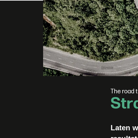
T
h
e
r
o
a
d
t
S
t
r
Laten w