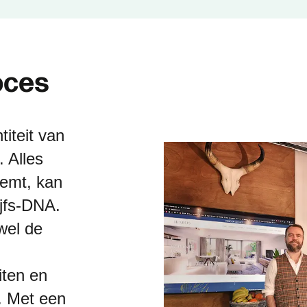
o
c
e
s
titeit van
. Alles
eemt, kan
ijfs-DNA.
wel de
iten en
. Met een