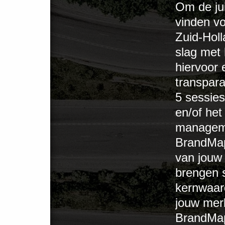
Om de jui
vinden v
Zuid-Holl
slag met
hiervoor
transpara
5 sessies
en/of het
manageme
BrandMap
van jouw 
brengen s
kernwaar
jouw merk
BrandMap