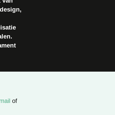
k van
bdesign,
isatie
len.
dament
mail
of