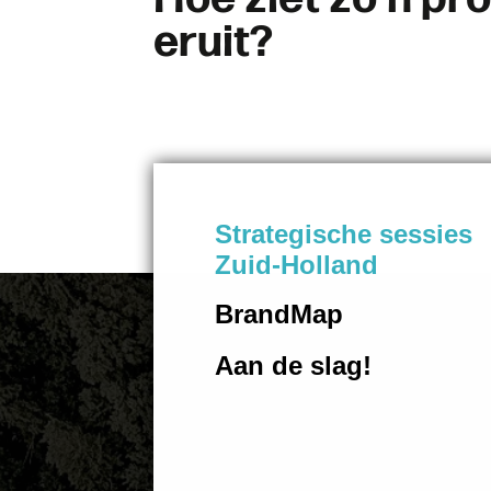
e
r
u
i
t
?
S
t
r
a
t
e
g
i
s
c
h
e
s
e
s
s
i
e
s
Z
u
i
d
-
H
o
l
l
a
n
d
B
r
a
n
d
M
a
p
A
a
n
d
e
s
l
a
g
!