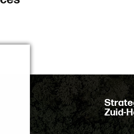
S
t
r
a
t
e
Z
u
i
d
-
H