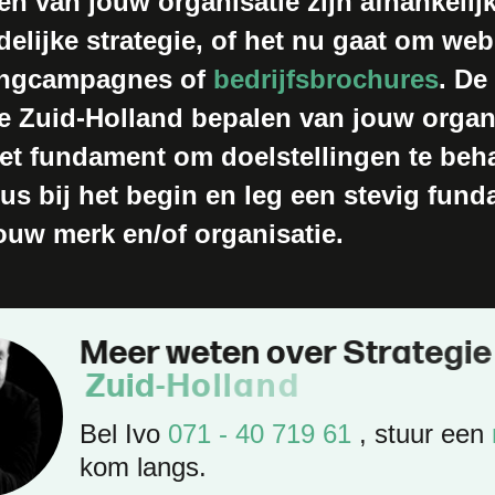
ten van jouw organisatie zijn afhankelij
delijke strategie, of het nu gaat om we
ingcampagnes of
bedrijfsbrochures
. De
ie Zuid-Holland bepalen van jouw organ
et fundament om doelstellingen te beha
us bij het begin en leg een stevig fun
ouw merk en/of organisatie.
M
e
e
r
w
e
t
e
n
o
v
e
r
S
t
r
a
t
e
g
i
e
Z
u
i
d
-
H
o
l
l
a
n
d
Bel Ivo
071 - 40 719 61
, stuur een
kom langs.