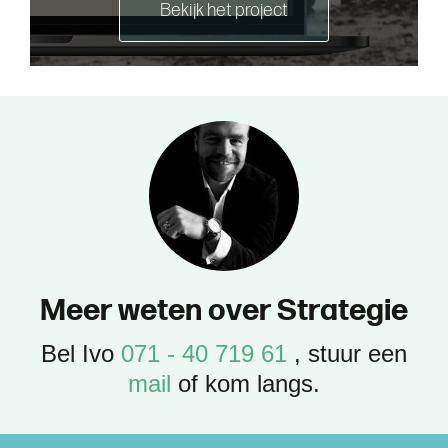
Bekijk het project
M
e
e
r
w
e
t
e
n
o
v
e
r
S
t
r
a
t
e
g
i
e
Bel Ivo
071 - 40 719 61
, stuur een
mail
of kom langs.