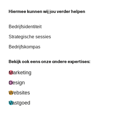
H
i
e
r
m
e
e
k
u
n
n
e
n
w
i
j
j
o
u
v
e
r
d
e
r
h
e
l
p
e
n
Bedrijfsidentiteit
Strategische sessies
Bedrijfskompas
B
e
k
i
j
k
o
o
k
e
e
n
s
o
n
z
e
a
n
d
e
r
e
e
x
p
e
r
t
i
s
e
s
:
Marketing
Design
Websites
Vastgoed