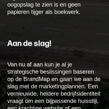
oogopslag te zien is en geen
papieren tijger als boekwerk.
A
a
n
d
e
s
l
a
g
!
Van nu af aan kun je al je
strategische beslissingen baseren
op de BrandMap en gaan we aan de
slag met de marketingplannen. Een
vernieuwde, heldere bedrijfsidentiteit
vraagt om een bijpassende huisstijl,
een krachtige website of een