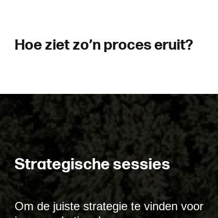
H
o
e
z
i
e
t
z
o
’
n
p
r
o
c
e
s
e
r
u
i
t
?
S
t
r
a
t
e
g
i
s
c
h
e
s
e
s
s
i
e
s
Om de juiste strategie te vinden voor