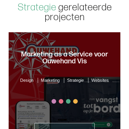
S
t
r
a
t
e
g
i
e
g
e
r
e
l
a
t
e
e
r
d
e
p
r
o
j
e
c
t
e
n
Marketing as a Service voor
Ouwehand Vis
Design
Marketing
Strategie
Websites