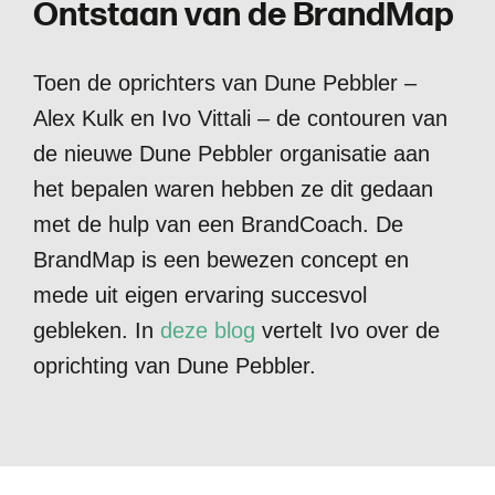
O
n
t
s
t
a
a
n
v
a
n
d
e
B
r
a
n
d
M
a
p
Toen de oprichters van Dune Pebbler –
Alex Kulk en Ivo Vittali – de contouren van
de nieuwe Dune Pebbler organisatie aan
het bepalen waren hebben ze dit gedaan
met de hulp van een BrandCoach. De
BrandMap is een bewezen concept en
mede uit eigen ervaring succesvol
gebleken. In
deze blog
vertelt Ivo over de
oprichting van Dune Pebbler.