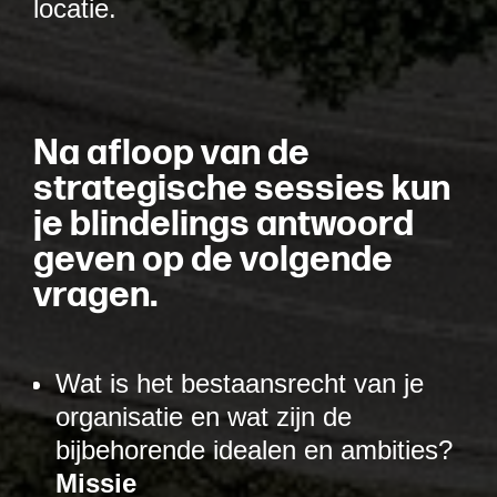
locatie.
N
a
a
f
l
o
o
p
v
a
n
d
e
s
t
r
a
t
e
g
i
s
c
h
e
s
e
s
s
i
e
s
k
u
n
j
e
b
l
i
n
d
e
l
i
n
g
s
a
n
t
w
o
o
r
d
g
e
v
e
n
o
p
d
e
v
o
l
g
e
n
d
e
v
r
a
g
e
n
.
Wat is het bestaansrecht van je
organisatie en wat zijn de
bijbehorende idealen en ambities?
Missie