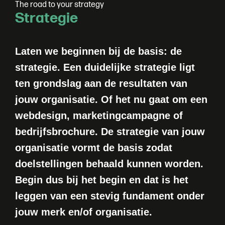
T
h
e
r
o
a
d
t
o
y
o
u
r
s
t
r
a
t
e
g
y
S
t
r
a
t
e
g
i
e
Laten we beginnen bij de basis: de
strategie. Een duidelijke strategie ligt
ten grondslag aan de resultaten van
jouw organisatie. Of het nu gaat om een
webdesign, marketingcampagne of
bedrijfsbrochure. De strategie van jouw
organisatie vormt de basis zodat
doelstellingen behaald kunnen worden.
Begin dus bij het begin en dat is het
leggen van een stevig fundament onder
jouw merk en/of organisatie.