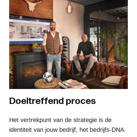
D
o
e
l
t
r
e
f
f
e
n
d
p
r
o
c
e
s
Het vertrekpunt van de strategie is de
identiteit van jouw bedrijf, het bedrijfs-DNA.