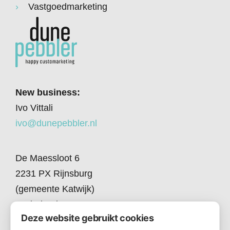
Vastgoedmarketing
New business:
Ivo Vittali
ivo@dunepebbler.nl
De Maessloot 6
2231 PX Rijnsburg
(gemeente Katwijk)
Nederland
Deze website gebruikt cookies
+31 71 - 40 719 61