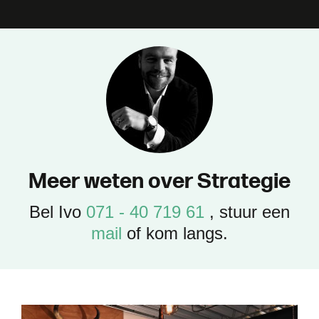
M
e
e
r
w
e
t
e
n
o
v
e
r
S
t
r
a
t
e
g
i
e
Bel Ivo
071 - 40 719 61
, stuur een
mail
of kom langs.