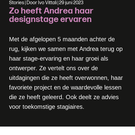
S
t
o
r
i
e
s
|
D
o
o
r
I
v
o
V
i
t
t
a
l
i
|
2
9
j
u
n
i
2
0
2
3
Z
o
h
e
e
f
t
A
n
d
r
e
a
h
a
a
r
d
e
s
i
g
n
s
t
a
g
e
e
r
v
a
r
e
n
Met de afgelopen 5 maanden achter de
rug, kijken we samen met Andrea terug op
haar stage-ervaring en haar groei als
ontwerper. Ze vertelt ons over de
uitdagingen die ze heeft overwonnen, haar
favoriete project en de waardevolle lessen
die ze heeft geleerd. Ook deelt ze advies
voor toekomstige stagiaires.