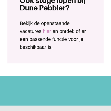
O
o
k
s
t
a
g
e
l
o
p
e
n
b
i
j
D
u
n
e
P
e
b
b
l
e
r
?
Bekijk de openstaande
vacatures
hier
en ontdek of er
een passende functie voor je
beschikbaar is.