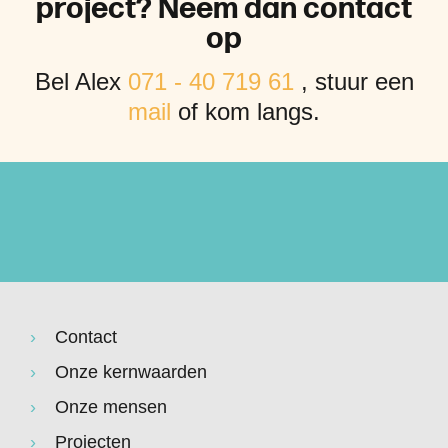
p
r
o
j
e
c
t
?
N
e
e
m
d
a
n
c
o
n
t
a
c
t
o
p
Bel Alex
071 - 40 719 61
, stuur een
mail
of kom langs.
Contact
Onze kernwaarden
Onze mensen
Projecten