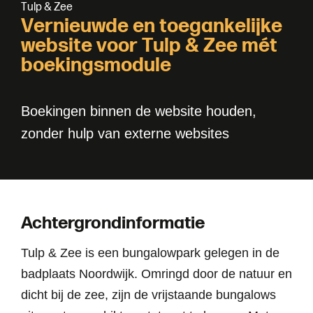
T
u
l
p
&
Z
e
e
V
e
r
n
i
e
u
w
d
e
e
n
t
o
e
g
a
n
k
e
l
i
j
k
e
w
e
b
s
i
t
e
v
o
o
r
T
u
l
p
&
Z
e
e
m
é
t
b
o
e
k
i
n
g
s
m
o
d
u
l
e
Boekingen binnen de website houden,
zonder hulp van externe websites
Achtergrondinformatie
Tulp & Zee is een bungalowpark gelegen in de
badplaats Noordwijk. Omringd door de natuur en
dicht bij de zee, zijn de vrijstaande bungalows