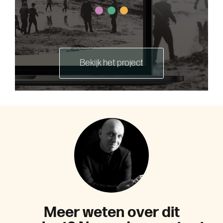
Bekijk het project
M
e
e
r
w
e
t
e
n
o
v
e
r
d
i
t