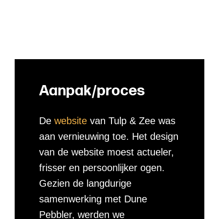
A
a
n
p
a
k
/
p
r
o
c
e
s
De
website
van Tulp & Zee was
aan vernieuwing toe. Het design
van de website moest actueler,
frisser en persoonlijker ogen.
Gezien de langdurige
samenwerking met Dune
Pebbler, werden we