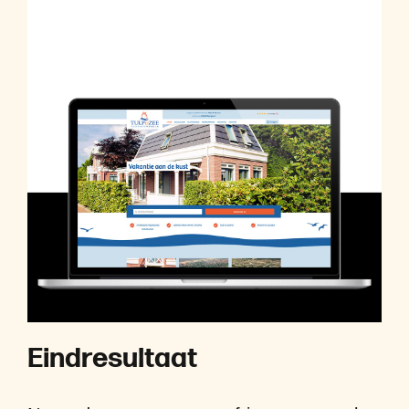
E
i
n
d
r
e
s
u
l
t
a
a
t