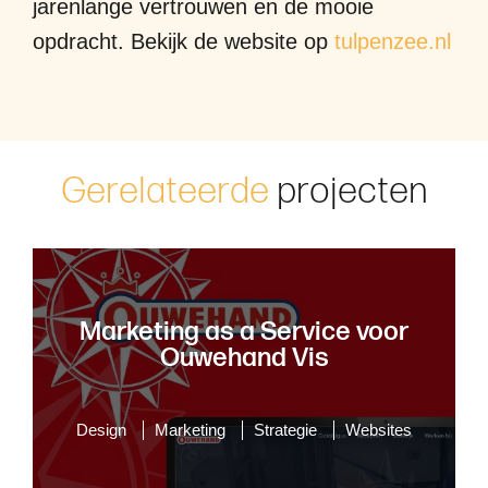
jarenlange vertrouwen en de mooie
opdracht. Bekijk de website op
tulpenzee.nl
G
e
r
e
l
a
t
e
e
r
d
e
p
r
o
j
e
c
t
e
n
Marketing as a Service voor
Ouwehand Vis
Design
Marketing
Strategie
Websites