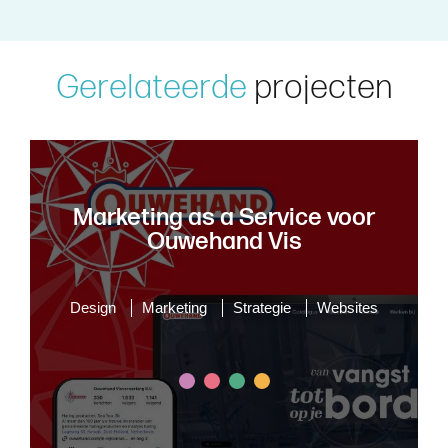
G
e
r
e
l
a
t
e
e
r
d
e
p
r
o
j
e
c
t
e
n
Marketing as a Service voor
Ouwehand Vis
Design
Marketing
Strategie
Websites