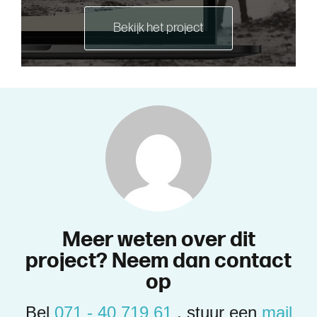
Bekijk het project
M
e
e
r
w
e
t
e
n
o
v
e
r
d
i
t
p
r
o
j
e
c
t
?
N
e
e
m
d
a
n
c
o
n
t
a
c
t
o
p
Bel
071 - 40 719 61
, stuur een
mail