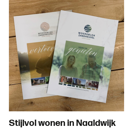
S
t
i
j
l
v
o
l
w
o
n
e
n
i
n
N
a
a
l
d
w
i
j
k