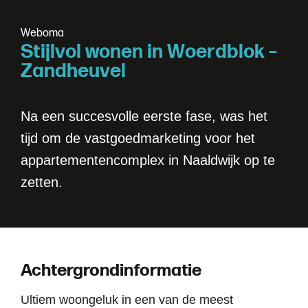
W
e
b
o
m
a
S
t
i
j
l
v
o
l
w
o
n
e
n
i
n
W
o
e
r
d
b
l
o
k
–
Z
a
n
d
h
e
u
v
e
l
Na een succesvolle eerste fase, was het
tijd om de vastgoedmarketing voor het
appartementencomplex in Naaldwijk op te
zetten.
Achtergrondinformatie
Ultiem woongeluk in een van de meest