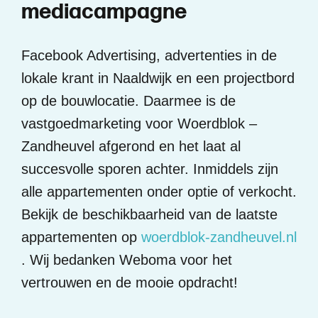
m
e
d
i
a
c
a
m
p
a
g
n
e
Facebook Advertising, advertenties in de
lokale krant in Naaldwijk en een projectbord
op de bouwlocatie. Daarmee is de
vastgoedmarketing voor Woerdblok –
Zandheuvel afgerond en het laat al
succesvolle sporen achter. Inmiddels zijn
alle appartementen onder optie of verkocht.
Bekijk de beschikbaarheid van de laatste
appartementen op
woerdblok-zandheuvel.nl
. Wij bedanken Weboma voor het
vertrouwen en de mooie opdracht!