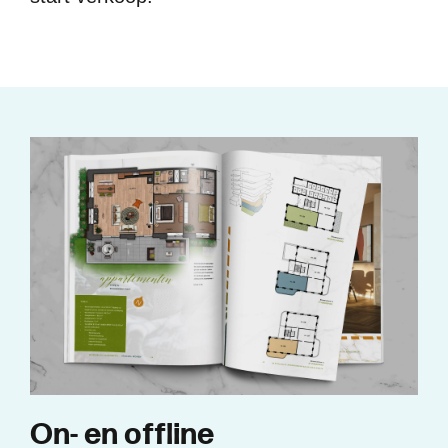
O
n
-
e
n
o
f
f
l
i
n
e