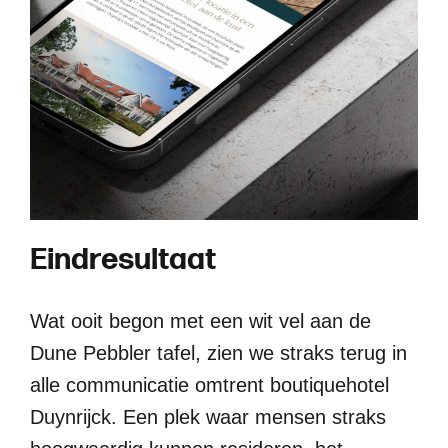
E
i
n
d
r
e
s
u
l
t
a
a
t
Wat ooit begon met een wit vel aan de
Dune Pebbler tafel, zien we straks terug in
alle communicatie omtrent boutiquehotel
Duynrijck. Een plek waar mensen straks