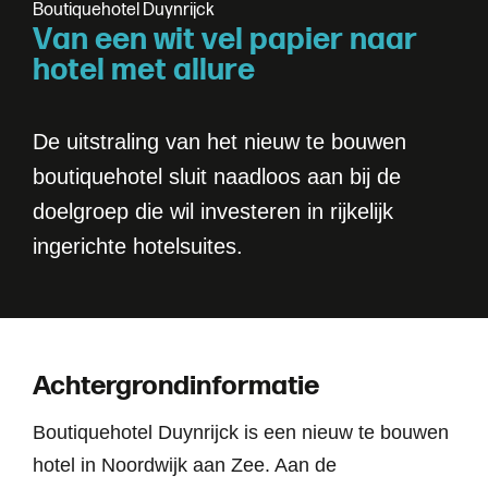
B
o
u
t
i
q
u
e
h
o
t
e
l
D
u
y
n
r
i
j
c
k
V
a
n
e
e
n
w
i
t
v
e
l
p
a
p
i
e
r
n
a
a
r
h
o
t
e
l
m
e
t
a
l
l
u
r
e
De uitstraling van het nieuw te bouwen
boutiquehotel sluit naadloos aan bij de
doelgroep die wil investeren in rijkelijk
ingerichte hotelsuites.
Achtergrondinformatie
Boutiquehotel Duynrijck is een nieuw te bouwen
hotel in Noordwijk aan Zee. Aan de