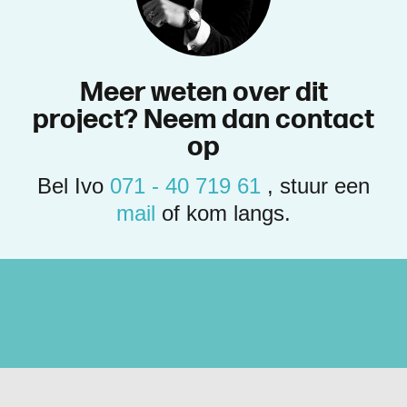
M
e
e
r
w
e
t
e
n
o
v
e
r
d
i
t
p
r
o
j
e
c
t
?
N
e
e
m
d
a
n
c
o
n
t
a
c
t
o
p
Bel Ivo
071 - 40 719 61
, stuur een
mail
of kom langs.