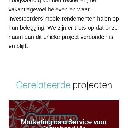
hoogwaardig kunnen resideren, het
vakantiegevoel beleven en waar
investeerders mooie rendementen halen op
hun belegging. We zijn er trots op dat onze
naam aan dit unieke project verbonden is
en blijft.
G
e
r
e
l
a
t
e
e
r
d
e
p
r
o
j
e
c
t
e
n
Marketing as a Service voor