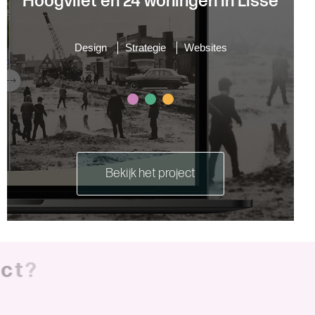
Hoogvliet en 24 woningen in Lisse
Design
Strategie
Websites
Bekijk het project
t
?