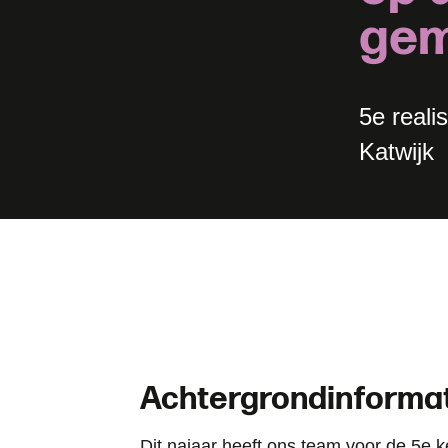
g
e
5e reali
Katwijk
Achtergrondinforma
Dit najaar heeft ons team voor de 5e 