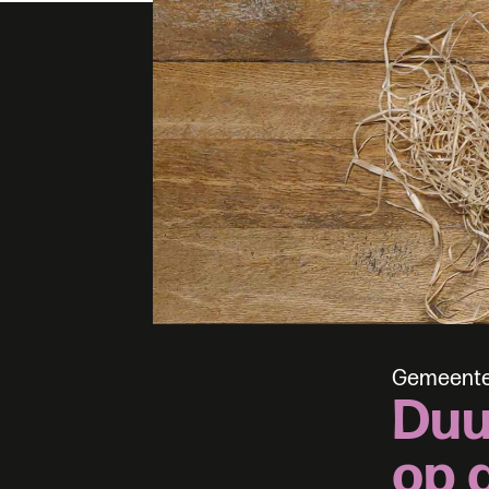
G
e
m
e
e
n
t
D
u
o
p