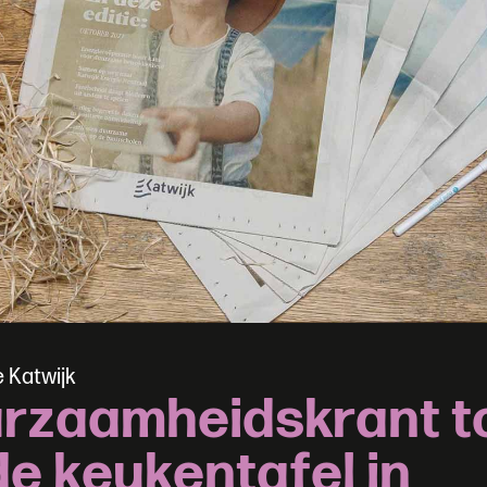
e
K
a
t
w
i
j
k
u
r
z
a
a
m
h
e
i
d
s
k
r
a
n
t
t
d
e
k
e
u
k
e
n
t
a
f
e
l
i
n