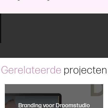
G
e
r
e
l
a
t
e
e
r
d
e
p
r
o
j
e
c
t
e
n
Branding voor Droomstudio