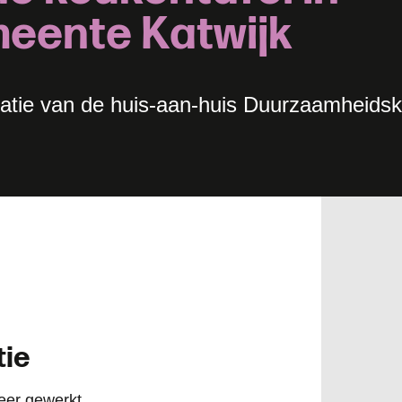
m
e
e
n
t
e
K
a
t
w
i
j
k
satie van de huis-aan-huis Duurzaamheidsk
tie
keer gewerkt