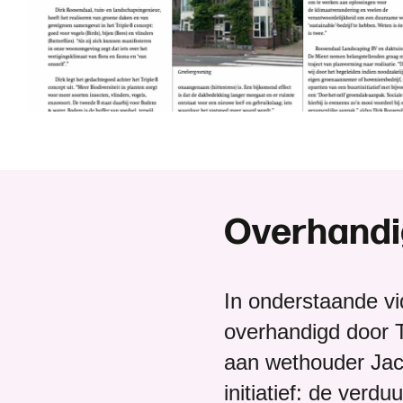
O
v
e
r
h
a
n
d
i
In onderstaande v
overhandigd door T
aan wethouder Jac
initiatief: de ver