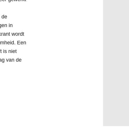
n de
gen in
rant wordt
amheid. Een
t is niet
ag van de