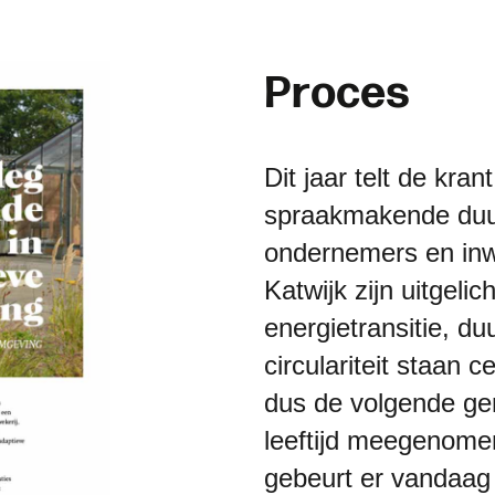
P
r
o
c
e
s
Dit jaar telt de kra
spraakmakende duur
ondernemers en inw
Katwijk zijn uitgeli
energietransitie, du
circulariteit staan 
dus de volgende ge
leeftijd meegenome
gebeurt er vandaag 