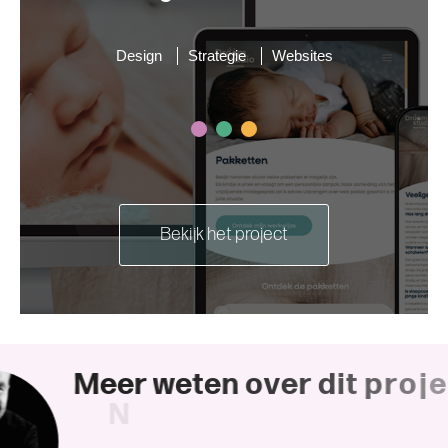
Design
Strategie
Websites
Bekijk het project
M
e
e
r
w
e
t
e
n
o
v
e
r
d
i
t
p
r
o
j
e
c
N
e
e
m
d
a
n
c
o
n
t
a
c
t
o
p