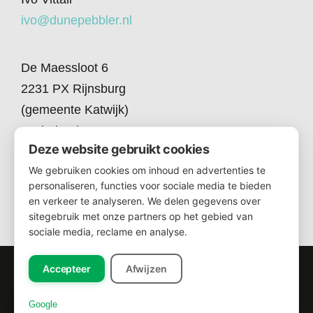
ivo@dunepebbler.nl
De Maessloot 6
2231 PX Rijnsburg
(gemeente Katwijk)
Nederland
Deze website gebruikt cookies
+31 71 - 40 719 61
We gebruiken cookies om inhoud en advertenties te
personaliseren, functies voor sociale media te bieden
en verkeer te analyseren. We delen gegevens over
sitegebruik met onze partners op het gebied van
sociale media, reclame en analyse.
Accepteer
Afwijzen
Dune Pebbler © 2026 - alle rechten voorbehouden -
disclaimer
-
Google
privacy statement