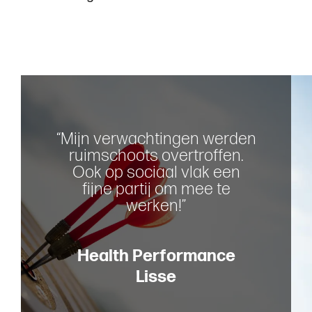
“
M
i
j
n
v
e
r
w
a
c
h
t
i
n
g
e
n
w
e
r
d
e
n
r
u
i
m
s
c
h
o
o
t
s
o
v
e
r
t
r
o
f
f
e
n
.
O
o
k
o
p
s
o
c
i
a
a
l
v
l
a
k
e
e
n
f
i
j
n
e
p
a
r
t
i
j
o
m
m
e
e
t
e
w
e
r
k
e
n
!
”
H
e
a
l
t
h
P
e
r
f
o
r
m
a
n
c
e
L
i
s
s
e