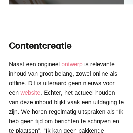
C
o
n
t
e
n
t
c
r
e
a
t
i
e
Naast een origineel
ontwerp
is relevante
inhoud van groot belang, zowel online als
offline. Dit is uiteraard geen nieuws voor
een
website
. Echter, het actueel houden
van deze inhoud blijkt vaak een uitdaging te
zijn. We horen regelmatig uitspraken als “Ik
heb geen tijd om berichten te schrijven en
te plaatsen”, “Ik kan geen pakkende