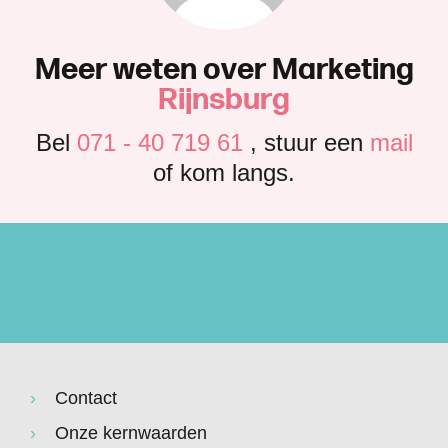
M
e
e
r
w
e
t
e
n
o
v
e
r
M
a
r
k
e
t
i
n
g
R
i
j
n
s
b
u
r
g
Bel
071 - 40 719 61
, stuur een
mail
of kom langs.
Contact
Onze kernwaarden