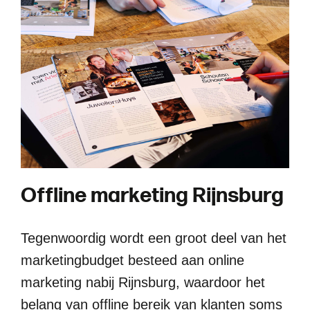
O
f
f
l
i
n
e
m
a
r
k
e
t
i
n
g
R
i
j
n
s
b
u
r
g
Tegenwoordig wordt een groot deel van het
marketingbudget besteed aan online
marketing nabij Rijnsburg, waardoor het
belang van offline bereik van klanten soms