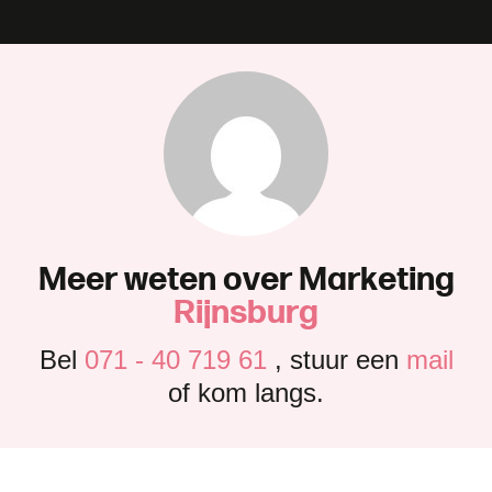
M
e
e
r
w
e
t
e
n
o
v
e
r
M
a
r
k
e
t
i
n
g
R
i
j
n
s
b
u
r
g
Bel
071 - 40 719 61
, stuur een
mail
of kom langs.