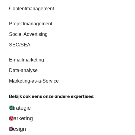
Contentmanagement
Projectmanagement
Social Advertising
SEO/SEA
E-mailmarketing
Data-analyse
Marketing-as-a-Service
B
e
k
i
j
k
o
o
k
e
e
n
s
o
n
z
e
a
n
d
e
r
e
e
x
p
e
r
t
i
s
e
s
:
Strategie
Marketing
Design