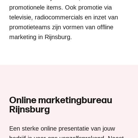
promotionele items. Ook promotie via
televisie, radiocommercials en inzet van
promotieteams zijn vormen van offline
marketing in Rijnsburg.
O
n
l
i
n
e
m
a
r
k
e
t
i
n
g
b
u
r
e
a
u
R
i
j
n
s
b
u
r
g
Een sterke online presentatie van jouw