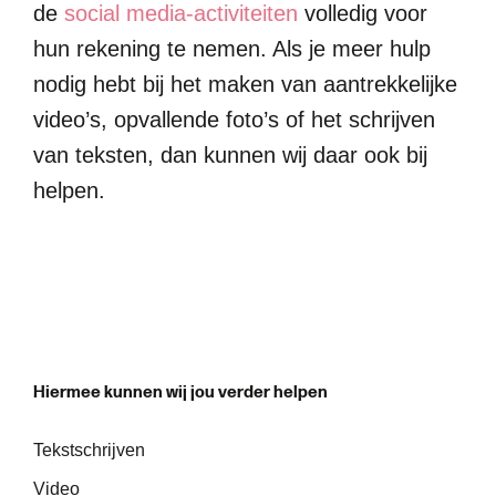
de
social media-activiteiten
volledig voor
hun rekening te nemen. Als je meer hulp
nodig hebt bij het maken van aantrekkelijke
video’s, opvallende foto’s of het schrijven
van teksten, dan kunnen wij daar ook bij
helpen.
H
i
e
r
m
e
e
k
u
n
n
e
n
w
i
j
j
o
u
v
e
r
d
e
r
h
e
l
p
e
n
Tekstschrijven
Video