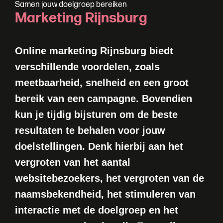
S
a
m
e
n
j
o
u
w
d
o
e
l
g
r
o
e
p
b
e
r
e
i
k
e
n
M
a
r
k
e
t
i
n
g
R
i
j
n
s
b
u
r
g
Online marketing Rijnsburg biedt
verschillende voordelen, zoals
meetbaarheid, snelheid en een groot
bereik van een campagne. Bovendien
kun je tijdig bijsturen om de beste
resultaten te behalen voor jouw
doelstellingen. Denk hierbij aan het
vergroten van het aantal
websitebezoekers, het vergroten van de
naamsbekendheid, het stimuleren van
interactie met de doelgroep en het