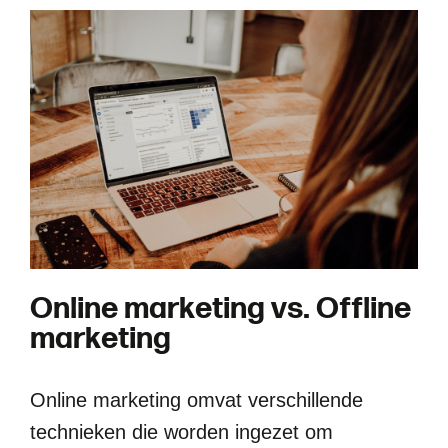
O
n
l
i
n
e
m
a
r
k
e
t
i
n
g
v
s
.
O
f
f
l
i
n
e
m
a
r
k
e
t
i
n
g
Online marketing omvat verschillende
technieken die worden ingezet om