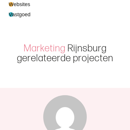
Websites
Vastgoed
M
a
r
k
e
t
i
n
g
R
i
j
n
s
b
u
r
g
g
e
r
e
l
a
t
e
e
r
d
e
p
r
o
j
e
c
t
e
n